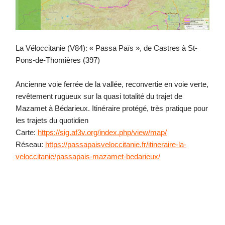
La Véloccitanie (V84): « Passa Païs », de Castres à St-
Pons-de-Thomières (397)
Ancienne voie ferrée de la vallée, reconvertie en voie verte,
revêtement rugueux sur la quasi totalité du trajet de
Mazamet à Bédarieux. Itinéraire protégé, très pratique pour
les trajets du quotidien
Carte:
https://sig.af3v.org/index.php/view/map/
Réseau:
https://passapaisveloccitanie.fr/itineraire-la-
veloccitanie/passapais-mazamet-bedarieux/